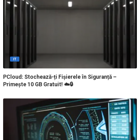
IT
PCloud: Stochează-ți Fișierele în Siguranță –
Primește 10 GB Gratuit! ☁️🔒