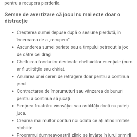
pentru a recupera pierderile.
Semne de avertizare că jocul nu mai este doar o
distracție
Creșterea sumei depuse după o sesiune pierdută, în
încercarea de a „recupera”.
Ascunderea sumei pariate sau a timpului petrecut la joc
de către cei dragi.
Cheltuirea fondurilor destinate cheltuielilor esențiale (cum
ar fi utilitățile sau chiria).
Anularea unei cereri de retragere doar pentru a continua
jocul.
Contractarea de împrumuturi sau vânzarea de bunuri
pentru a continua să jucați.
Simțirea frustrării, vinovăției sau ostilității dacă nu puteți
juca.
Crearea mai multor conturi noi odată ce ați atins limitele
stabilite.
Programul dumneavoastră zilnic se învârte în jurul primirii