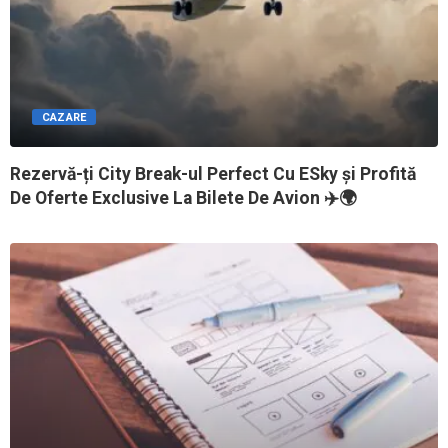
CAZARE
Rezervă-ți City Break-ul Perfect Cu ESky și Profită
De Oferte Exclusive La Bilete De Avion ✈️🌍