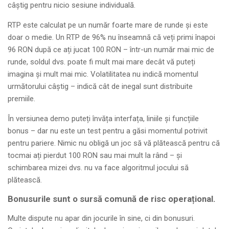
câștig pentru nicio sesiune individuală.
RTP este calculat pe un număr foarte mare de runde și este
doar o medie. Un RTP de 96% nu înseamnă că veți primi înapoi
96 RON după ce ați jucat 100 RON – într-un număr mai mic de
runde, soldul dvs. poate fi mult mai mare decât vă puteți
imagina și mult mai mic. Volatilitatea nu indică momentul
următorului câștig – indică cât de inegal sunt distribuite
premiile.
În versiunea demo puteți învăța interfața, liniile și funcțiile
bonus – dar nu este un test pentru a găsi momentul potrivit
pentru pariere. Nimic nu obligă un joc să vă plătească pentru că
tocmai ați pierdut 100 RON sau mai mult la rând – și
schimbarea mizei dvs. nu va face algoritmul jocului să
plătească.
Bonusurile sunt o sursă comună de risc operațional.
Multe dispute nu apar din jocurile în sine, ci din bonusuri.