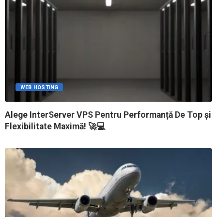
WEB HOSTING
Alege InterServer VPS Pentru Performanță De Top și
Flexibilitate Maximă! 🚀💻