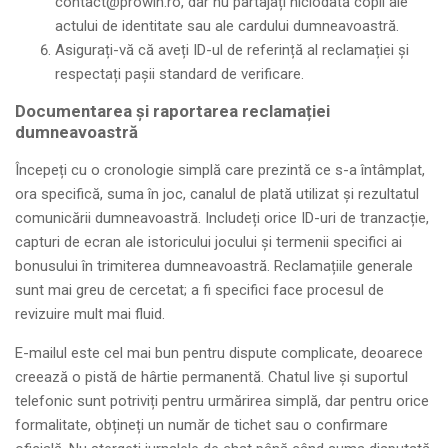
contact@prowin.ro, dar nu partajați niciodată copii ale
actului de identitate sau ale cardului dumneavoastră.
Asigurați-vă că aveți ID-ul de referință al reclamației și
respectați pașii standard de verificare.
Documentarea și raportarea reclamației
dumneavoastră
Începeți cu o cronologie simplă care prezintă ce s-a întâmplat,
ora specifică, suma în joc, canalul de plată utilizat și rezultatul
comunicării dumneavoastră. Includeți orice ID-uri de tranzacție,
capturi de ecran ale istoricului jocului și termenii specifici ai
bonusului în trimiterea dumneavoastră. Reclamațiile generale
sunt mai greu de cercetat; a fi specifici face procesul de
revizuire mult mai fluid.
E-mailul este cel mai bun pentru dispute complicate, deoarece
creează o pistă de hârtie permanentă. Chatul live și suportul
telefonic sunt potriviți pentru urmărirea simplă, dar pentru orice
formalitate, obțineți un număr de tichet sau o confirmare