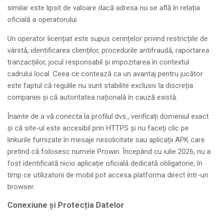
similar este lipsit de valoare dacă adresa nu se află în relația
oficială a operatorului.
Un operator licențiat este supus cerințelor privind restricțiile de
vârstă, identificarea clienților, procedurile antifraudă, raportarea
tranzacțiilor, jocul responsabil și impozitarea în contextul
cadrului local. Ceea ce contează ca un avantaj pentru jucător
este faptul că regulile nu sunt stabilite exclusiv la discreția
companiei și că autoritatea națională în cauză există.
Înainte de a vă conecta la profilul dvs., verificați domeniul exact
și că site-ul este accesibil prin HTTPS și nu faceți clic pe
linkurile furnizate în mesaje nesolicitate sau aplicații APK care
pretind că folosesc numele Prowin. Începând cu iulie 2026, nu a
fost identificată nicio aplicație oficială dedicată obligatorie, în
timp ce utilizatorii de mobil pot accesa platforma direct într-un
browser.
Conexiune și Protecția Datelor