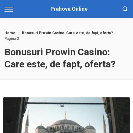
Prahova Online
Home
-
Bonusuri Prowin Casino: Care este, de fapt, oferta?
-
Pagina 2
Bonusuri Prowin Casino:
Care este, de fapt, oferta?