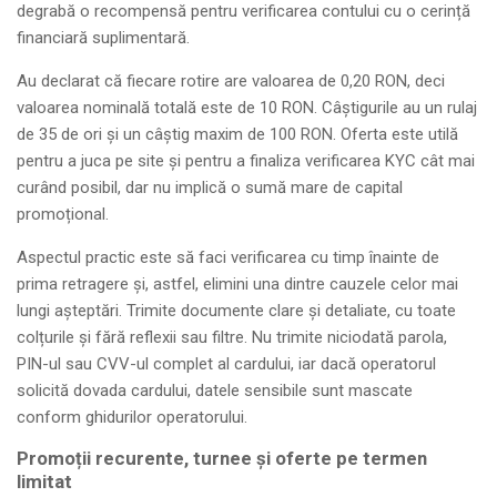
degrabă o recompensă pentru verificarea contului cu o cerință
financiară suplimentară.
Au declarat că fiecare rotire are valoarea de 0,20 RON, deci
valoarea nominală totală este de 10 RON. Câștigurile au un rulaj
de 35 de ori și un câștig maxim de 100 RON. Oferta este utilă
pentru a juca pe site și pentru a finaliza verificarea KYC cât mai
curând posibil, dar nu implică o sumă mare de capital
promoțional.
Aspectul practic este să faci verificarea cu timp înainte de
prima retragere și, astfel, elimini una dintre cauzele celor mai
lungi așteptări. Trimite documente clare și detaliate, cu toate
colțurile și fără reflexii sau filtre. Nu trimite niciodată parola,
PIN-ul sau CVV-ul complet al cardului, iar dacă operatorul
solicită dovada cardului, datele sensibile sunt mascate
conform ghidurilor operatorului.
Promoții recurente, turnee și oferte pe termen
limitat