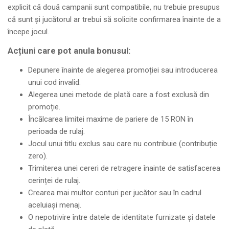
explicit că două campanii sunt compatibile, nu trebuie presupus
că sunt și jucătorul ar trebui să solicite confirmarea înainte de a
începe jocul.
Acțiuni care pot anula bonusul:
Depunere înainte de alegerea promoției sau introducerea
unui cod invalid.
Alegerea unei metode de plată care a fost exclusă din
promoție.
Încălcarea limitei maxime de pariere de 15 RON în
perioada de rulaj.
Jocul unui titlu exclus sau care nu contribuie (contribuție
zero).
Trimiterea unei cereri de retragere înainte de satisfacerea
cerinței de rulaj.
Crearea mai multor conturi per jucător sau în cadrul
aceluiași menaj.
O nepotrivire între datele de identitate furnizate și datele