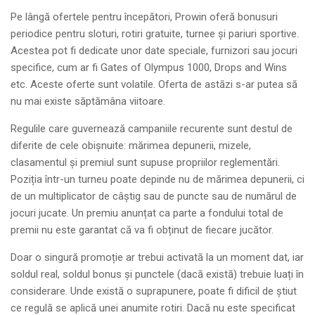
Pe lângă ofertele pentru începători, Prowin oferă bonusuri
periodice pentru sloturi, rotiri gratuite, turnee și pariuri sportive.
Acestea pot fi dedicate unor date speciale, furnizori sau jocuri
specifice, cum ar fi Gates of Olympus 1000, Drops and Wins
etc. Aceste oferte sunt volatile. Oferta de astăzi s-ar putea să
nu mai existe săptămâna viitoare.
Regulile care guvernează campaniile recurente sunt destul de
diferite de cele obișnuite: mărimea depunerii, mizele,
clasamentul și premiul sunt supuse propriilor reglementări.
Poziția într-un turneu poate depinde nu de mărimea depunerii, ci
de un multiplicator de câștig sau de puncte sau de numărul de
jocuri jucate. Un premiu anunțat ca parte a fondului total de
premii nu este garantat că va fi obținut de fiecare jucător.
Doar o singură promoție ar trebui activată la un moment dat, iar
soldul real, soldul bonus și punctele (dacă există) trebuie luați în
considerare. Unde există o suprapunere, poate fi dificil de știut
ce regulă se aplică unei anumite rotiri. Dacă nu este specificat