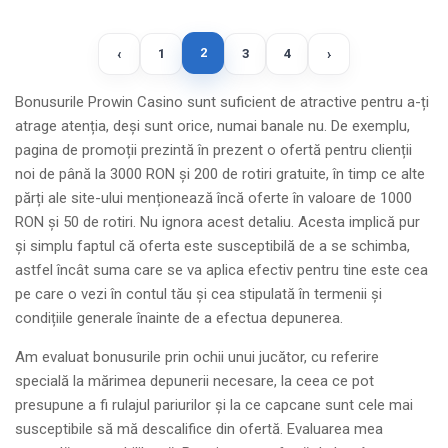
2
‹
1
3
4
›
Bonusurile Prowin Casino sunt suficient de atractive pentru a-ți
atrage atenția, deși sunt orice, numai banale nu. De exemplu,
pagina de promoții prezintă în prezent o ofertă pentru clienții
noi de până la 3000 RON și 200 de rotiri gratuite, în timp ce alte
părți ale site-ului menționează încă oferte în valoare de 1000
RON și 50 de rotiri. Nu ignora acest detaliu. Acesta implică pur
și simplu faptul că oferta este susceptibilă de a se schimba,
astfel încât suma care se va aplica efectiv pentru tine este cea
pe care o vezi în contul tău și cea stipulată în termenii și
condițiile generale înainte de a efectua depunerea.
Am evaluat bonusurile prin ochii unui jucător, cu referire
specială la mărimea depunerii necesare, la ceea ce pot
presupune a fi rulajul pariurilor și la ce capcane sunt cele mai
susceptibile să mă descalifice din ofertă. Evaluarea mea