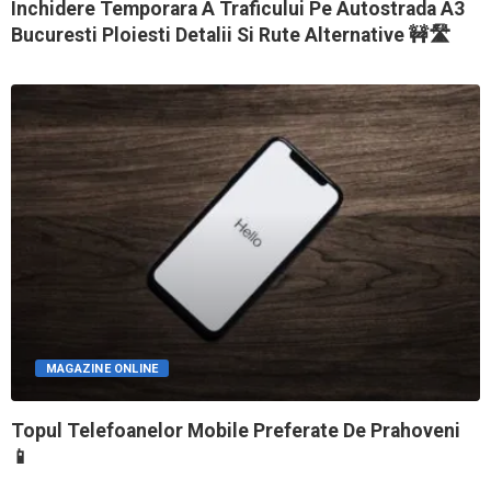
Inchidere Temporara A Traficului Pe Autostrada A3
Bucuresti Ploiesti Detalii Si Rute Alternative 🚧🛣️
MAGAZINE ONLINE
Topul Telefoanelor Mobile Preferate De Prahoveni
📱