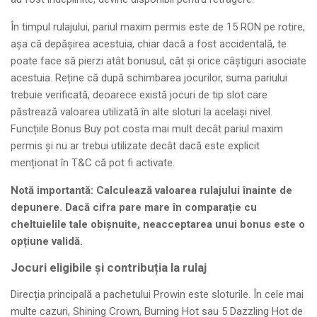
În timpul rulajului, pariul maxim permis este de 15 RON pe rotire,
așa că depășirea acestuia, chiar dacă a fost accidentală, te
poate face să pierzi atât bonusul, cât și orice câștiguri asociate
acestuia. Reține că după schimbarea jocurilor, suma pariului
trebuie verificată, deoarece există jocuri de tip slot care
păstrează valoarea utilizată în alte sloturi la același nivel.
Funcțiile Bonus Buy pot costa mai mult decât pariul maxim
permis și nu ar trebui utilizate decât dacă este explicit
menționat în T&C că pot fi activate.
Notă importantă: Calculează valoarea rulajului înainte de
depunere. Dacă cifra pare mare în comparație cu
cheltuielile tale obișnuite, neacceptarea unui bonus este o
opțiune validă.
Jocuri eligibile și contribuția la rulaj
Direcția principală a pachetului Prowin este sloturile. În cele mai
multe cazuri, Shining Crown, Burning Hot sau 5 Dazzling Hot de