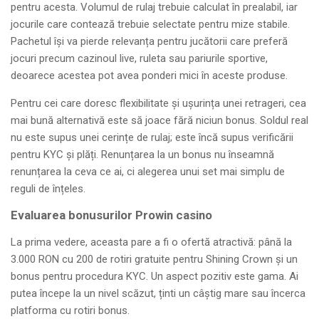
pentru acesta. Volumul de rulaj trebuie calculat în prealabil, iar
jocurile care contează trebuie selectate pentru mize stabile.
Pachetul își va pierde relevanța pentru jucătorii care preferă
jocuri precum cazinoul live, ruleta sau pariurile sportive,
deoarece acestea pot avea ponderi mici în aceste produse.
Pentru cei care doresc flexibilitate și ușurința unei retrageri, cea
mai bună alternativă este să joace fără niciun bonus. Soldul real
nu este supus unei cerințe de rulaj; este încă supus verificării
pentru KYC și plăți. Renunțarea la un bonus nu înseamnă
renunțarea la ceva ce ai, ci alegerea unui set mai simplu de
reguli de înțeles.
Evaluarea bonusurilor Prowin casino
La prima vedere, aceasta pare a fi o ofertă atractivă: până la
3.000 RON cu 200 de rotiri gratuite pentru Shining Crown și un
bonus pentru procedura KYC. Un aspect pozitiv este gama. Ai
putea începe la un nivel scăzut, ținti un câștig mare sau încerca
platforma cu rotiri bonus.