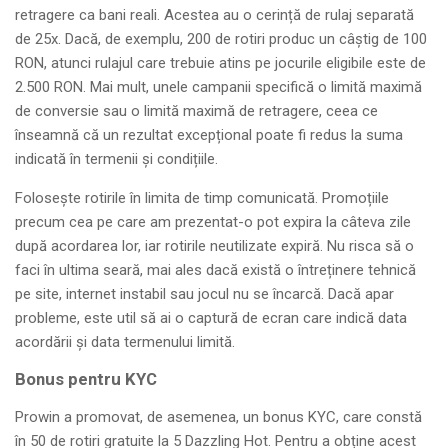
retragere ca bani reali. Acestea au o cerință de rulaj separată
de 25x. Dacă, de exemplu, 200 de rotiri produc un câștig de 100
RON, atunci rulajul care trebuie atins pe jocurile eligibile este de
2.500 RON. Mai mult, unele campanii specifică o limită maximă
de conversie sau o limită maximă de retragere, ceea ce
înseamnă că un rezultat excepțional poate fi redus la suma
indicată în termenii și condițiile.
Folosește rotirile în limita de timp comunicată. Promoțiile
precum cea pe care am prezentat-o pot expira la câteva zile
după acordarea lor, iar rotirile neutilizate expiră. Nu risca să o
faci în ultima seară, mai ales dacă există o întreținere tehnică
pe site, internet instabil sau jocul nu se încarcă. Dacă apar
probleme, este util să ai o captură de ecran care indică data
acordării și data termenului limită.
Bonus pentru KYC
Prowin a promovat, de asemenea, un bonus KYC, care constă
în 50 de rotiri gratuite la 5 Dazzling Hot. Pentru a obține acest