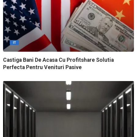
IT
Castiga Bani De Acasa Cu Profitshare Solutia
Perfecta Pentru Venituri Pasive